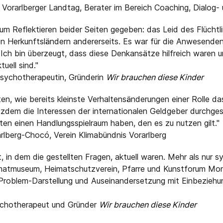
m Vorarlberger Landtag, Berater im Bereich Coaching, Dialog
 Reflektieren beider Seiten gegeben: das Leid des Flüchtling
n Herkunftsländern andererseits. Es war für die Anwesenden 
ch bin überzeugt, dass diese Denkansätze hilfreich waren un
uell sind."
 Psychotherapeutin, Gründerin
Wir brauchen diese Kinder
n, wie bereits kleinste Verhaltensänderungen einer Rolle da
otzdem die Interessen der internationalen Geldgeber durchge
igten einen Handlungsspielraum haben, den es zu nutzen gilt."
arlberg-Chocó, Verein Klimabündnis Vorarlberg
, in dem die gestellten Fragen, aktuell waren. Mehr als nur 
matmuseum, Heimatschutzverein, Pfarre und Kunstforum Mont
Problem-Darstellung und Auseinandersetzung mit Einbeziehun
Psychotherapeut und Gründer
Wir brauchen diese Kinder